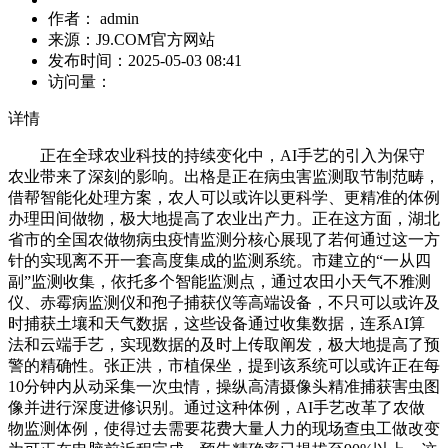
作者：
admin
来源：
J9.COM官方网站
发布时间：
2025-05-03 08:41
访问量：
详情
正在全球农业科技的持续变化中，AI手艺的引入为保守
农业带来了深刻的影响。出格是正在病虫害监测取节制范畴，
借帮智能化处理方案，农人可以或许以更科学、更精准的体例
办理田间做物，极大地提高了农业出产力。正在这方面，湖北
省市的全国农做物病虫疫情监测分核心展现了若何通过这一方
针的实现离不开一套高度集成的监测系统。市建立的“一从四
副”监测收集，依托多个智能监测点，通过农田小天气不雅测
仪、赤霉病监测仪和孢子捕获仪等高端设备，不只可以或许及
时捕获土壤和天气数据，这些设备通过收集数据，连系AI算
法和云端手艺，实现数据的及时上传取阐发，极大地提高了预
警的精确性。张正洪，市植保坐，提到该系统可以或许正在每
10分钟内从动采集一次虫情，操纵高清摄像头精准捕获害虫图
像并进行深度进修识别。通过这种体例，AI手艺改革了农做
物监测体例，使得过去需要花费大量人力的现场查虫工做改变