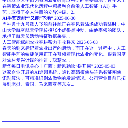
中国农业大学做为我国农业教育取科研的主要高地，近年来正
在鞭策农业现代化历程中积极融合前沿人工智能（AI）手
艺，取得了令人注目的立异冲破。2...
AI手艺既能“”又能“下地”
2025-06-30
当神舟十九号载人飞船前往舱正在春风着陆场成功着陆时，中
山大学航空航天学院传授张小虎很是冲动。由他率领的团队，
承担了航天员活动特征数据采集...
人工智能赋能农业春耕帮力丰收将来
2025-05-03
春天的到来标记着农业出产的启动，而正在这一过程中，人工
智能手艺的敏捷使用正正在引领着现代农业的变化。跟着国度
对农村复兴计谋的推进，聪慧农...
新华每日电讯关心丨广西：新风劲吹“拼开局”
2025-05-03
这家企业开辟的AI巡园系统，通过高清摄像头连系智能图像
识别算法，可精准识别农做物的发展情况。公司营业目前已拓
展到老挝、泰国、马来西亚等东友...
江苏J9.COM官方网站农业科技有限公司
0527-80600588