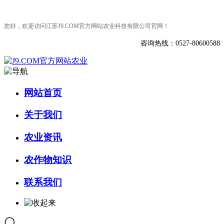
您好，欢迎访问江苏J9.COM官方网站农业科技有限公司官网！
咨询热线：0527-80600588
网站首页
关于我们
农业资讯
农作物知识
联系我们